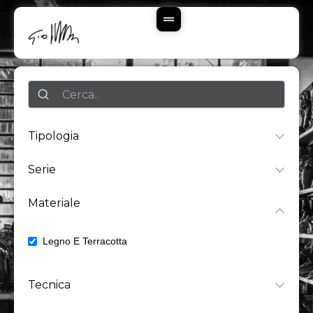
Vai
Al
Contenuto
Ricerca
Tipologia
Serie
Materiale
Legno E Terracotta
9
Tecnica