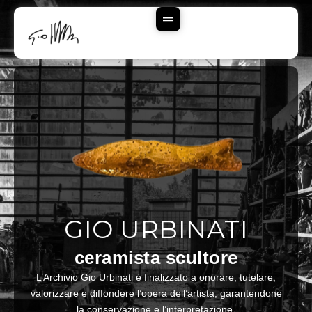
Vai
Al
Contenuto
GIO URBINATI
ceramista scultore
L’Archivio Gio Urbinati è finalizzato a onorare, tutelare,
valorizzare e diffondere l’opera dell’artista, garantendone
la conservazione e l’interpretazione.