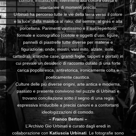
comuni, installazioni, riferimenti alla cultura bassa e
istantanee di momenti precisi.
Urbinati ha percorso tutte le vie della terra verso il colore
e la luce: dalla maiolica al raku, dal semire, al grès e alla
porcellana. Parimenti vastissimo è il suo repertorio
formale e iconografico (ciotole e oggetti d’uso, figure,
pannelli di piastrelle tutte diverse per materie e
figurazione, onde, mostri, vasi mito, alzate, isole,
cattedrali, iconiche case, grandi foglie, tappeti e portali) in
cui prevale un desiderio di racconto dotato di una forte
carica popolaresca, antiretorica, ironicamente colta e
poeticamente caustica.
Culture delle più diverse origini, arte antica e moderna,
passato e presente convivono nel puzzle di Urbinati e
trovano conciliazione sotto il segno di una regia
espressiva irriducibile a precisi canoni e a confortanti
ideologizzazioni di comodo.
– Franco Bertoni –
L’Archivio Gio Urbinati è curato dagli eredi in
collaborazione con
Katiuscia Urbinati
. Le fotografie sono