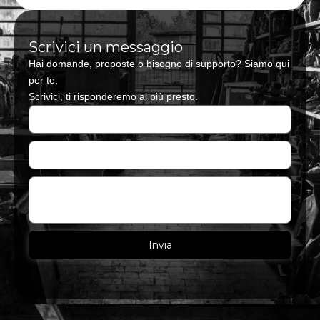
Scrivici un messaggio
Hai domande, proposte o bisogno di supporto? Siamo qui
per te.
Scrivici, ti risponderemo al più presto.
N
o
m
E
e
m
a
M
i
e
l
s
s
a
Invia
g
g
i
o