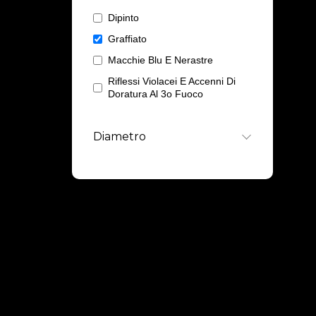
Dipinto
1
Graffiato
1
Macchie Blu E Nerastre
1
Riflessi Violacei E Accenni Di
1
Doratura Al 3o Fuoco
Diametro