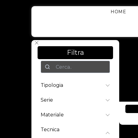
Vai
Al
HOME
Contenuto
Filtra
Ricerca
Tipologia
Serie
Materiale
Tecnica