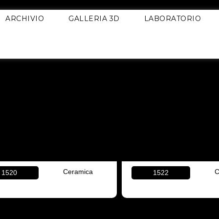
ARCHIVIO
GALLERIA 3D
LABORATORIO
Ceramica
C
1520
1522