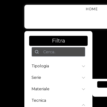
Vai
Al
HOME
Contenuto
Filtra
Ricerca
Tipologia
Serie
Materiale
Tecnica