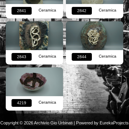
Ceramica
Ceramica
2841
2842
Ceramica
Ceramica
2843
2844
Ceramica
4219
Copyright © 2026 Archivio Gio Urbinati | Powered by EurekaProjects