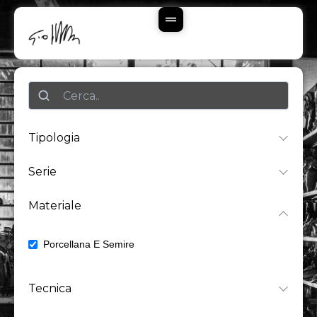
Vai
Al
Contenuto
Ricerca
Tipologia
Serie
Materiale
Porcellana E Semire
8
Tecnica