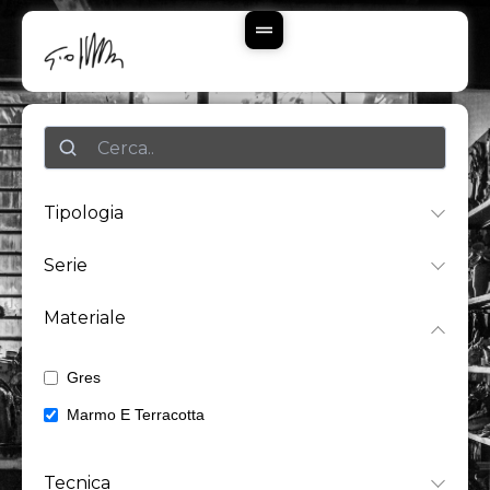
Vai
Al
Contenuto
Ricerca
Tipologia
Serie
Materiale
Gres
2
Marmo E Terracotta
5
Tecnica