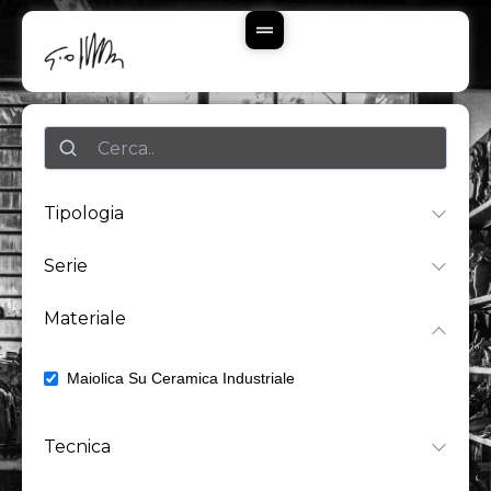
Vai
Al
Contenuto
Ricerca
Tipologia
Serie
Materiale
Maiolica Su Ceramica Industriale
2
Tecnica