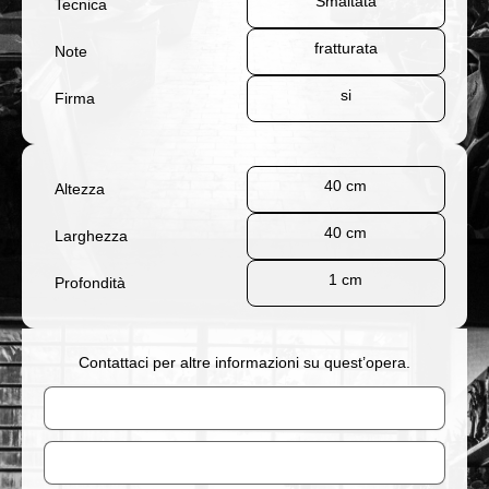
Smaltata
Tecnica
fratturata
Note
si
Firma
40 cm
Altezza
40 cm
Larghezza
1 cm
Profondità
Contattaci per altre informazioni su quest’opera.
Nome
Email