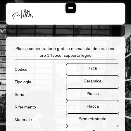
Vai
Al
Contenuto
Placca semirefrattario graffita e smaltata, decorazione
oro 3°fuoco, supporto legno
7716
Codice
Ceramica
Tipologia
Placca
Serie
Placca
Riferimento
Semirefrattario
Materiale