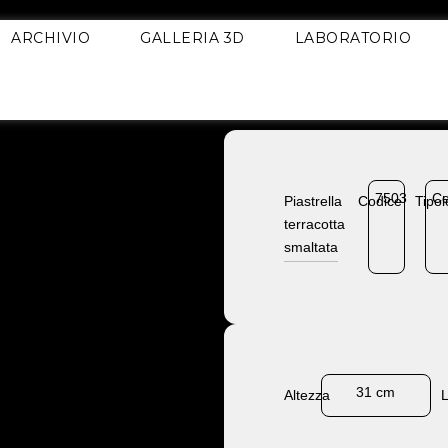
ARCHIVIO
GALLERIA 3D
LABORATORIO
7503
Ce
Piastrella
Codice
Tipol
terracotta
smaltata
31 cm
Altezza