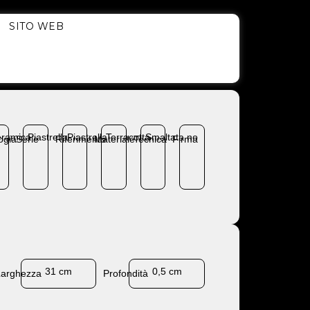
SITO WEB
ramica
Piastrella
Piastrella
Terracotta
Smaltata
no
ogia
Serie
Riferimento
Materiale
Tecnica
Firma
31 cm
0,5 cm
Larghezza
Profondità