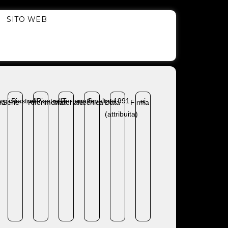
SITO WEB
amica
Piastrella
Piastrella
Terracotta
Smaltata
1991
si
ia
Serie
Riferimento
Materiale
Tecnica
Data
Firma
(attribuita)