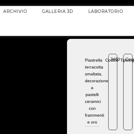
ARCHIVIO
GALLERIA 3D
LABORATORIO
7480
Cer
Piastrella
Codice
Tipolog
terracotta
smaltata,
decorazione
a
pastelli
ceramici
con
frammenti
e oro