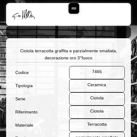
Vai
Al
Contenuto
Ciotola terracotta graffita e parzialmente smaltata,
decorazione oro 3°fuoco
7465
Codice
Ceramica
Tipologia
Ciotola
Serie
Ciotola
Riferimento
Terracotta
Materiale