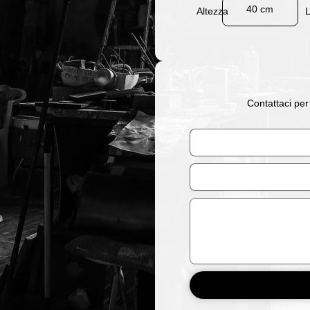
40 cm
Altezza
Contattaci per
Nome
Email
Messaggio