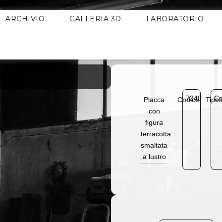
ARCHIVIO
GALLERIA 3D
LABORATORIO
7240
Ce
Placca
Codice
Tipol
con
figura
terracotta
smaltata
a lustro