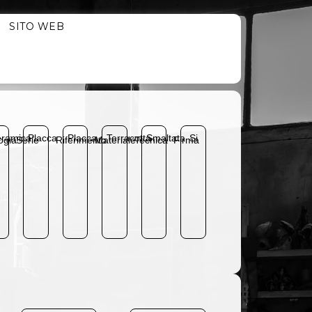
SITO WEB
ramica
Placca
Placca
Terracotta
Smaltata
Si
ogia
Serie
Riferimento
Materiale
Tecnica
Firma