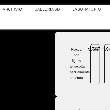
ARCHIVIO
GALLERIA 3D
LABORATORIO
7237
Ce
Placca
Codice
Tipol
con
figura
terracotta
parzialmente
smaltata