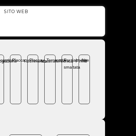
SITO WEB
ramica
Placca
Placca
Terracotta
Parzialmente
No
ogia
Serie
Riferimento
Materiale
Tecnica
Firma
smaltata