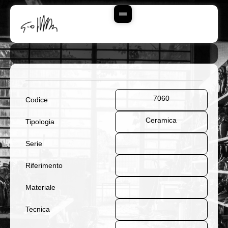
Vai
Al
Contenuto
7060
Codice
Ceramica
Tipologia
Serie
Riferimento
Materiale
Tecnica