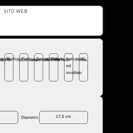
SITO WEB
amica
Piatti
Piatti
Semirefrattario
Raku
fratturato
Si
ia
Serie
Riferimento
Materiale
Tecnica
Note
Firma
ed
incollato
17,5 cm
Diametro