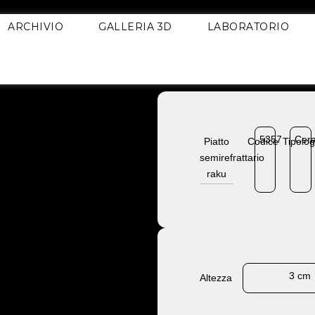
ARCHIVIO
GALLERIA 3D
LABORATORIO
5357
Cer
Piatto
Codice
Tipolog
semirefrattario
raku
3 cm
Altezza