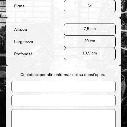
Si
Firma
7,5 cm
Altezza
20 cm
Larghezza
19,5 cm
Profondità
Contattaci per altre informazioni su quest’opera.
Nome
Email
Messaggio