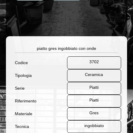
piatto gres ingobbiato con onde
3702
Codice
Ceramica
Tipologia
Piatti
Serie
Piatti
Riferimento
Gres
Materiale
ingobbiato
Tecnica