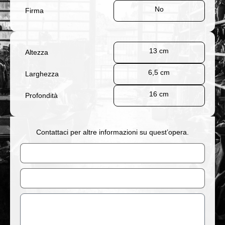
No
Firma
13 cm
Altezza
6,5 cm
Larghezza
16 cm
Profondità
Contattaci per altre informazioni su quest’opera.
Nome
Email
Messaggio