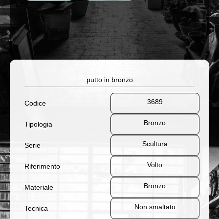
putto in bronzo
3689
Codice
Bronzo
Tipologia
Scultura
Serie
Volto
Riferimento
Bronzo
Materiale
Non smaltato
Tecnica