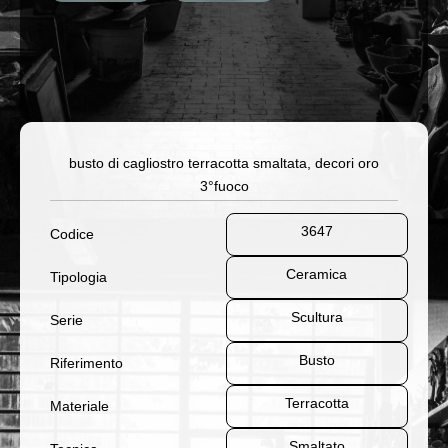
busto di cagliostro terracotta smaltata, decori oro
3°fuoco
3647
Codice
Ceramica
Tipologia
Scultura
Serie
Busto
Riferimento
Terracotta
Materiale
Smaltato