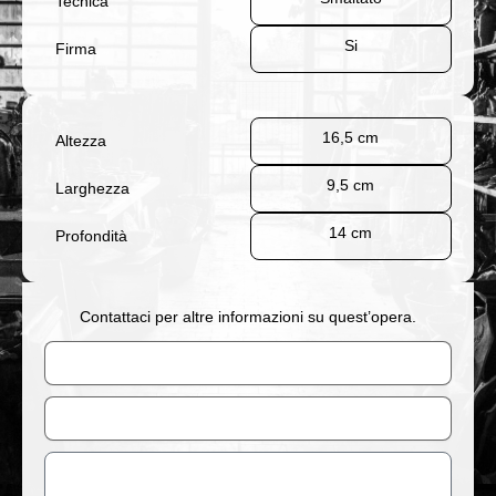
Tecnica
Si
Firma
16,5 cm
Altezza
9,5 cm
Larghezza
14 cm
Profondità
Contattaci per altre informazioni su quest’opera.
Nome
Email
Messaggio