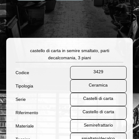
castello di carta in semire smaltato, parti
decalcomania, 3 piani
3429
Codice
Ceramica
Tipologia
Castelli di carta
Serie
Castello di carta
Riferimento
Semirefrattario
Materiale
smaltato/decalco