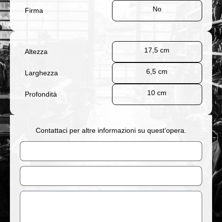
No
Firma
17,5 cm
Altezza
6,5 cm
Larghezza
10 cm
Profondità
Contattaci per altre informazioni su quest’opera.
Nome
Email
Messaggio