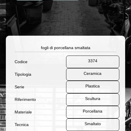
fogli di porcellana smaltata
3374
Codice
Ceramica
Tipologia
Plastica
Serie
Scultura
Riferimento
Porcellana
Materiale
Smaltato
Tecnica