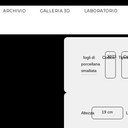
ARCHIVIO
GALLERIA 3D
LABORATORIO
3373
Ce
fogli di
Codice
Tipol
porcellana
smaltata
19 cm
Altezza