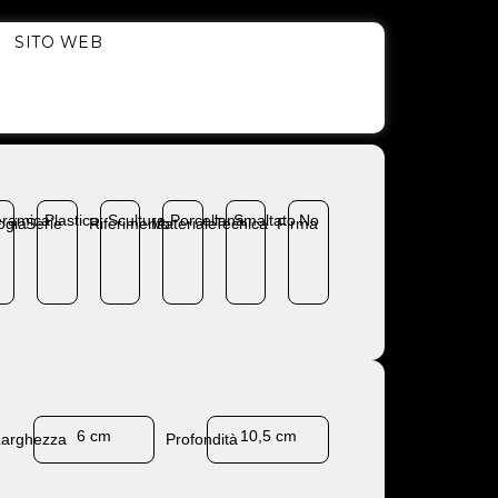
SITO WEB
ramica
Plastica
Scultura
Porcellana
Smaltato
No
ogia
Serie
Riferimento
Materiale
Tecnica
Firma
6 cm
10,5 cm
Larghezza
Profondità