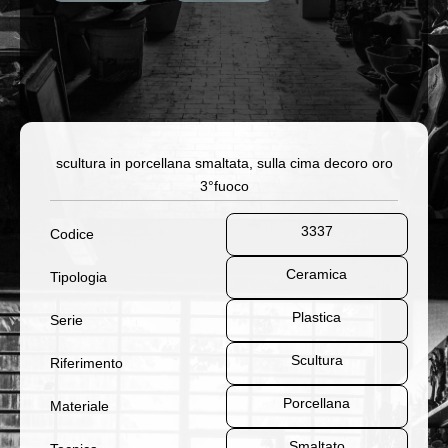
scultura in porcellana smaltata, sulla cima decoro oro
3°fuoco
3337
Codice
Ceramica
Tipologia
Plastica
Serie
Scultura
Riferimento
Porcellana
Materiale
Smaltato