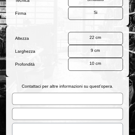
Tecnica
Si
Firma
22 cm
Altezza
9 cm
Larghezza
10 cm
Profondità
Contattaci per altre informazioni su quest’opera.
Nome
Email
Messaggio