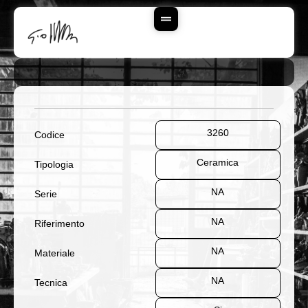
Vai
Al
Contenuto
3260
Codice
Ceramica
Tipologia
NA
Serie
NA
Riferimento
NA
Materiale
NA
Tecnica