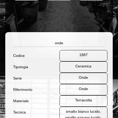
onde
1887
Codice
Ceramica
Tipologia
Onde
Serie
Onde
Riferimento
Terracotta
Materiale
smalto bianco lucido,
Tecnica
smalto azzurro lucido,