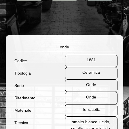
onde
1881
Codice
Ceramica
Tipologia
Onde
Serie
Onde
Riferimento
Terracotta
Materiale
smalto bianco lucido,
Tecnica
smalto azzurro lucido,