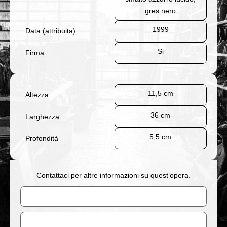
gres nero
1999
Data (attribuita)
Si
Firma
11,5 cm
Altezza
36 cm
Larghezza
5,5 cm
Profondità
Contattaci per altre informazioni su quest’opera.
Nome
Email