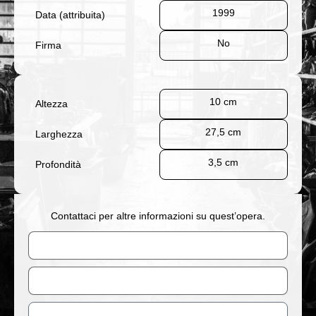
1999
Data (attribuita)
No
Firma
10 cm
Altezza
27,5 cm
Larghezza
3,5 cm
Profondità
Contattaci per altre informazioni su quest’opera.
Nome
Email
Messaggio