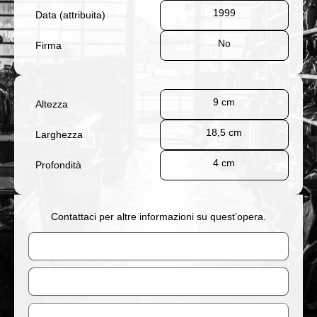
1999
Data (attribuita)
No
Firma
9 cm
Altezza
18,5 cm
Larghezza
4 cm
Profondità
Contattaci per altre informazioni su quest’opera.
Nome
Email
Messaggio