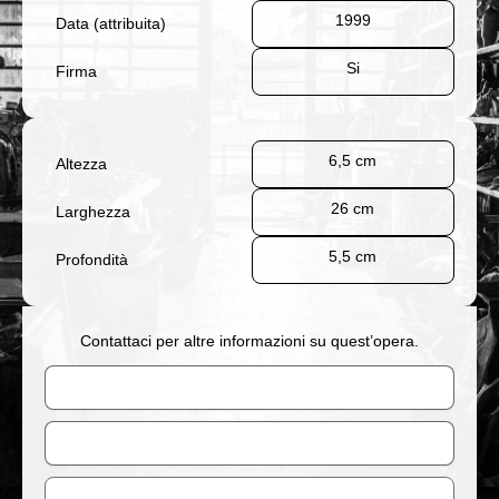
1999
Data (attribuita)
Si
Firma
6,5 cm
Altezza
26 cm
Larghezza
5,5 cm
Profondità
Contattaci per altre informazioni su quest’opera.
Nome
Email
Messaggio