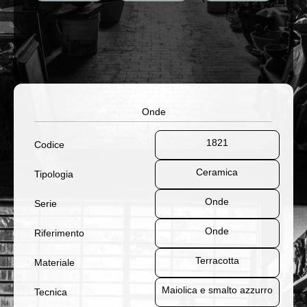
Onde
1821
Codice
Ceramica
Tipologia
Onde
Serie
Onde
Riferimento
Terracotta
Materiale
Maiolica e smalto azzurro
Tecnica