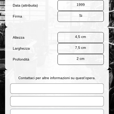
1999
Data (attribuita)
Si
Firma
4,5 cm
Altezza
7,5 cm
Larghezza
2 cm
Profondità
Contattaci per altre informazioni su quest’opera.
Nome
Email
Messaggio