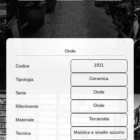
Onde
1811
Codice
Ceramica
Tipologia
Onde
Serie
Onde
Riferimento
Terracotta
Materiale
Maiolica e smalto azzurro
Tecnica