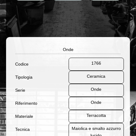
Onde
1766
Codice
Ceramica
Tipologia
Onde
Serie
Onde
Riferimento
Terracotta
Materiale
Maiolica e smalto azzurro
Tecnica
lucido