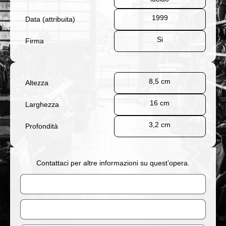
1999
Data (attribuita)
Si
Firma
8,5 cm
Altezza
16 cm
Larghezza
3,2 cm
Profondità
Contattaci per altre informazioni su quest’opera.
Nome
Email