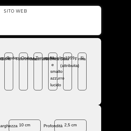
SITO WEB
amica
Onde
Onde
Terracotta
Maiolica
1999
Si
ia
Serie
Riferimento
Materiale
Tecnica
Data
Firma
e
(attribuita)
smalto
azzurro
lucido
10 cm
2,5 cm
Larghezza
Profondità