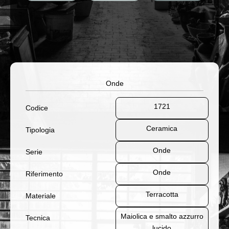
Onde
1721
Codice
Ceramica
Tipologia
Onde
Serie
Onde
Riferimento
Terracotta
Materiale
Maiolica e smalto azzurro
Tecnica
lucido