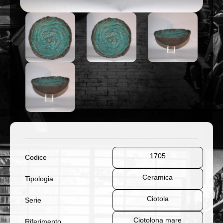
1705
Codice
Ceramica
Tipologia
Ciotola
Serie
Ciotolona mare
Riferimento