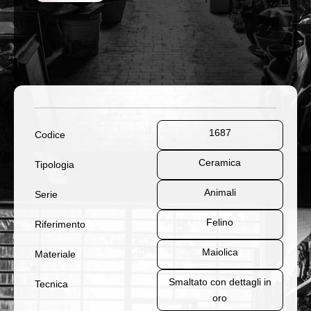
1687
Codice
Ceramica
Tipologia
Animali
Serie
Felino
Riferimento
Maiolica
Materiale
Smaltato con dettagli in
Tecnica
oro