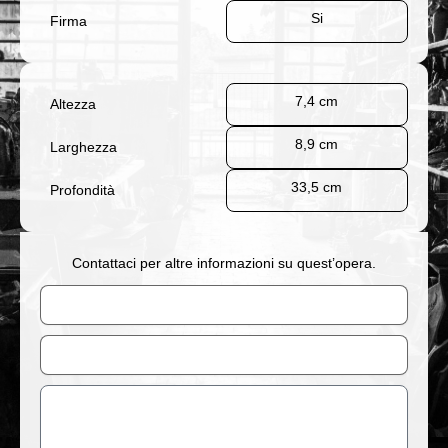
Si
Firma
7,4 cm
Altezza
8,9 cm
Larghezza
33,5 cm
Profondità
Contattaci per altre informazioni su quest’opera.
Nome
Email
Messaggio