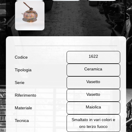
1622
Codice
Ceramica
Tipologia
Vasetto
Serie
Vasetto
Riferimento
Maiolica
Materiale
Smaltato in vari colori e
Tecnica
oro terzo fuoco