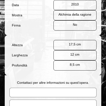
2010
Data
Alchimia della ragione
Mostra
No
Firma
17,5 cm
Altezza
12 cm
Larghezza
8,5 cm
Profondità
Contattaci per altre informazioni su quest’opera.
Nome
Email