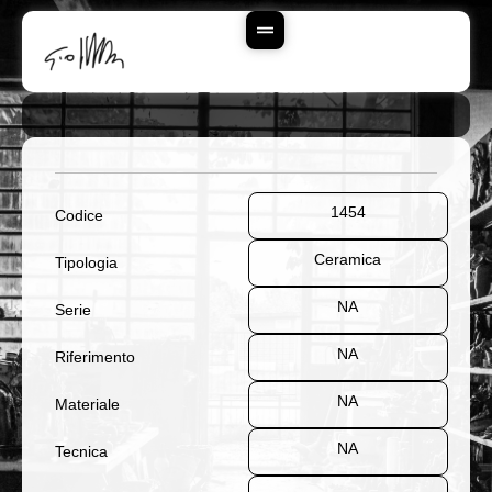
Vai
Al
Contenuto
1454
Codice
Ceramica
Tipologia
NA
Serie
NA
Riferimento
NA
Materiale
NA
Tecnica