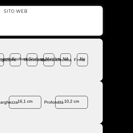
SITO WEB
ramica
Scultura
Scultura
Maiolica
NA
No
ogia
Serie
Riferimento
Materiale
Tecnica
Firma
16,1 cm
10,2 cm
Larghezza
Profondità