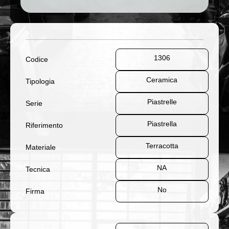
1306
Codice
Ceramica
Tipologia
Piastrelle
Serie
Piastrella
Riferimento
Terracotta
Materiale
NA
Tecnica
No
Firma