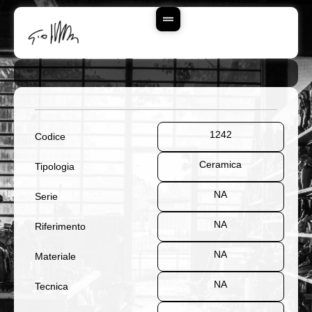
Vai
Al
Contenuto
1242
Codice
Ceramica
Tipologia
NA
Serie
NA
Riferimento
NA
Materiale
NA
Tecnica