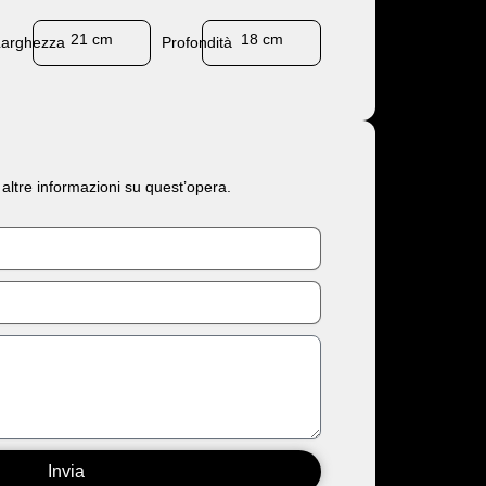
21 cm
18 cm
Larghezza
Profondità
 altre informazioni su quest’opera.
Invia