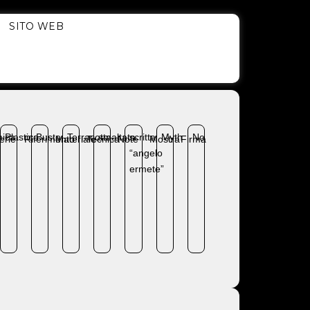
SITO WEB
ica
Plastica
Busto
Terracotta
smaltata
scritta
Myth
No
a
erie
Riferimento
Materiale
Tecnica
Note
Mostra
Firma
“angelo
ermete”