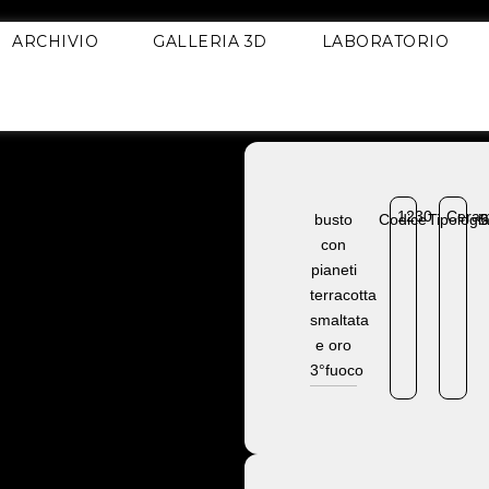
ARCHIVIO
GALLERIA 3D
LABORATORIO
1230
Ceram
busto
Codice
Tipologi
S
con
pianeti
terracotta
smaltata
e oro
3°fuoco