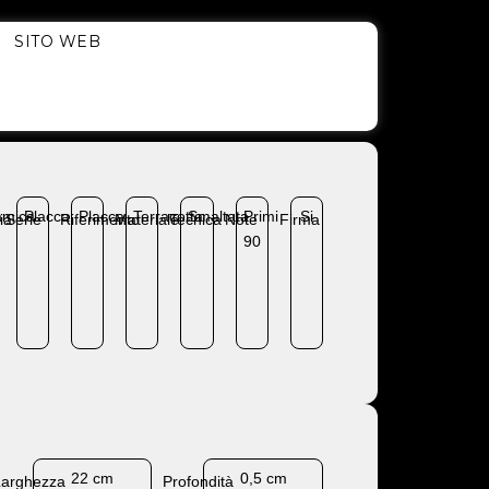
SITO WEB
amica
Placca
Placca
Terracotta
Smaltata
Primi
Si
ia
Serie
Riferimento
Materiale
Tecnica
Note
Firma
90
22 cm
0,5 cm
Larghezza
Profondità