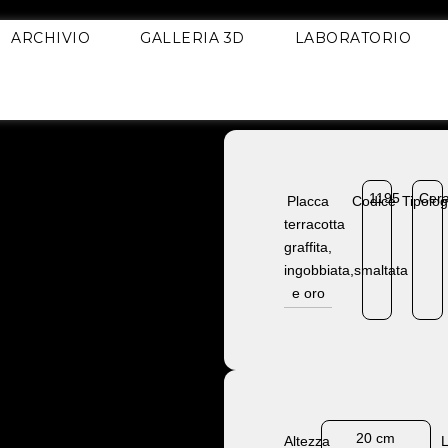
ARCHIVIO
GALLERIA 3D
LABORATORIO
1195
Cer
Placca
Codice
Tipolog
terracotta
graffita,
ingobbiata,smaltata
e oro
20 cm
Altezza