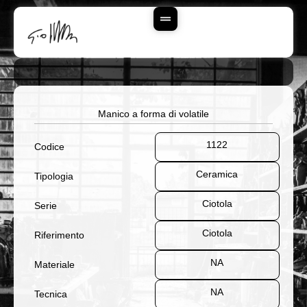
Vai
Al
Contenuto
Manico a forma di volatile
1122
Codice
Ceramica
Tipologia
Ciotola
Serie
Ciotola
Riferimento
NA
Materiale
NA
Tecnica