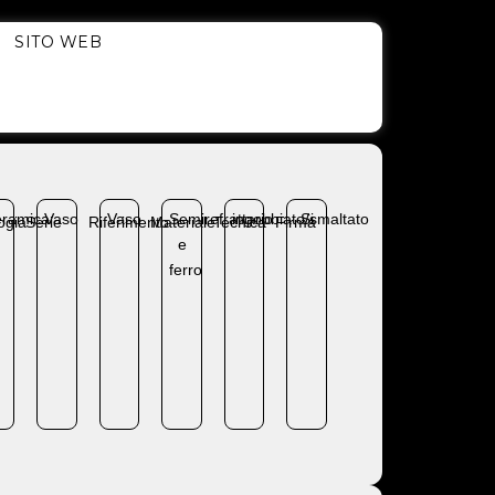
SITO WEB
ramica
Vaso
Vaso
Semirefrattario
ingobbiato/smaltato
Si
ogia
Serie
Riferimento
Materiale
Tecnica
Firma
e
ferro