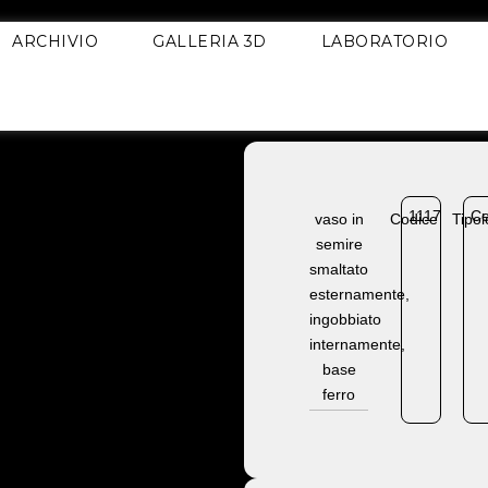
ARCHIVIO
GALLERIA 3D
LABORATORIO
1117
Ce
vaso in
Codice
Tipol
semire
smaltato
esternamente,
ingobbiato
internamente,
base
ferro