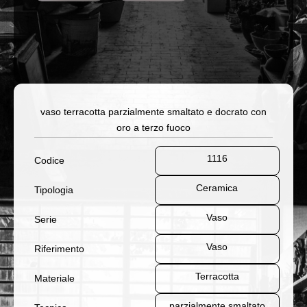
vaso terracotta parzialmente smaltato e docrato con
oro a terzo fuoco
1116
Codice
Ceramica
Tipologia
Vaso
Serie
Vaso
Riferimento
Terracotta
Materiale
parzialmente smaltato