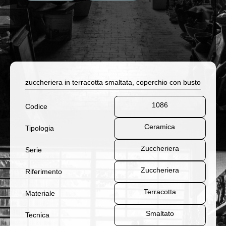
zuccheriera in terracotta smaltata, coperchio con busto
1086
Codice
Ceramica
Tipologia
Zuccheriera
Serie
Zuccheriera
Riferimento
Terracotta
Materiale
Smaltato
Tecnica