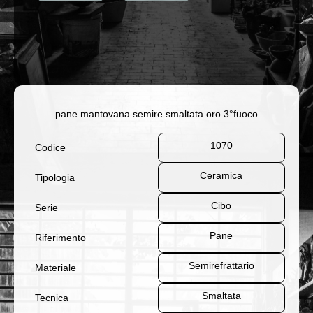
pane mantovana semire smaltata oro 3°fuoco
1070
Codice
Ceramica
Tipologia
Cibo
Serie
Pane
Riferimento
Semirefrattario
Materiale
Smaltata
Tecnica