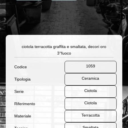
ciotola terracotta graffita e smaltata, decori oro
3°fuoco
1059
Codice
Ceramica
Tipologia
Ciotola
Serie
Ciotola
Riferimento
Terracotta
Materiale
Smaltata