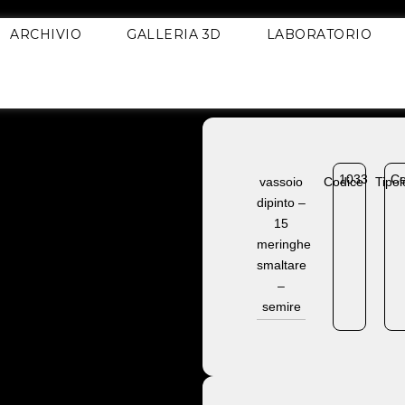
ARCHIVIO
GALLERIA 3D
LABORATORIO
1033
Ce
vassoio
Codice
Tipol
dipinto –
15
meringhe
smaltare
–
semire