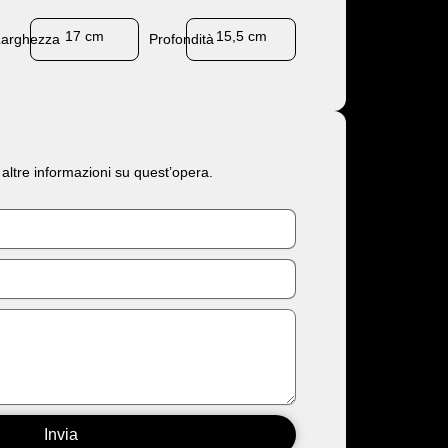
17 cm
15,5 cm
Larghezza
Profondità
 altre informazioni su quest’opera.
Invia