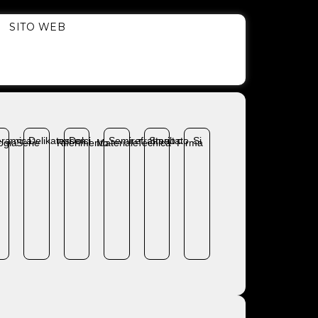
SITO WEB
ramica
Delikatessen
Dolci
Semirefrattario
Smaltato
Si
ogia
Serie
Riferimento
Materiale
Tecnica
Firma