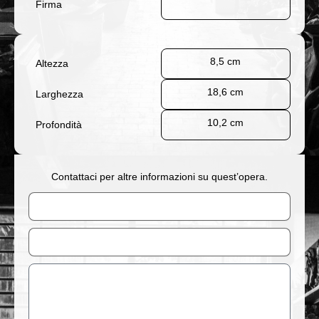
Firma
8,5 cm
Altezza
18,6 cm
Larghezza
10,2 cm
Profondità
Contattaci per altre informazioni su quest’opera.
Nome
Email
Messaggio