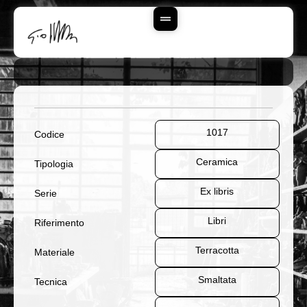
Vai
Al
Contenuto
1017
Codice
Ceramica
Tipologia
Ex libris
Serie
Libri
Riferimento
Terracotta
Materiale
Smaltata
Tecnica